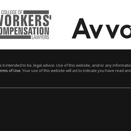
s it intended to be, legal advice. Use of this website, and/or any informat
erms of Use
. Your use of this website will act to indicate you have read a