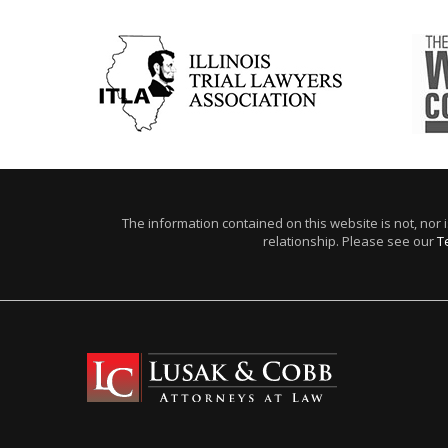
The information contained on this website is not, nor i
relationship. Please see our
T