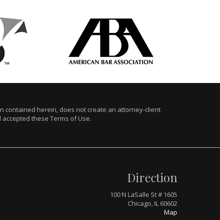
ion contained herein, does not create an attorney-client
nd accepted these Terms of Use.
Direction
100 N LaSalle St # 1605
Chicago, IL 60602
Map